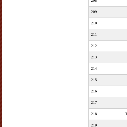
208
209
210
211
212
213
214
215
216
217
218
T
219