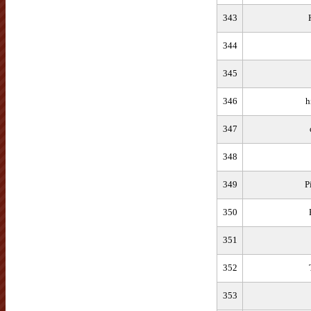
343
344
345
346
h
347
348
349
P
350
351
352
353