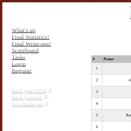
What's up
Final Statistics!
Final Write-ups!
Scoreboard
Tasks
#
Pwner
Login
1
Register
2
d
hack you 2014
3
hack you too
first hackyou
4
5
Ra
6