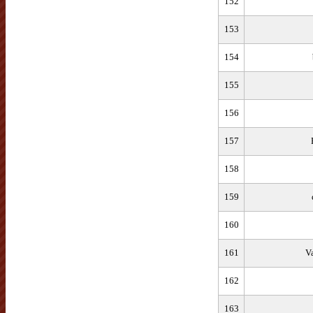
152
153
154
155
156
157
158
159
160
161
V
162
163