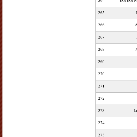
264
Đời Đời N
265
266
A
267
268
269
270
271
272
273
L
274
275