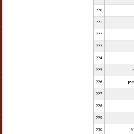
220
221
222
223
224
225
226
pw
227
228
229
230
b