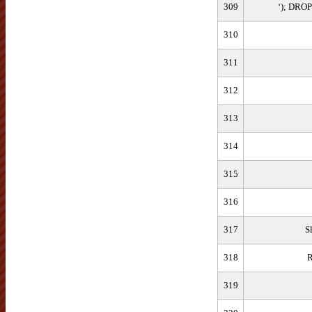
309
‘); DRO
310
311
312
313
314
315
316
317
S
318
R
319